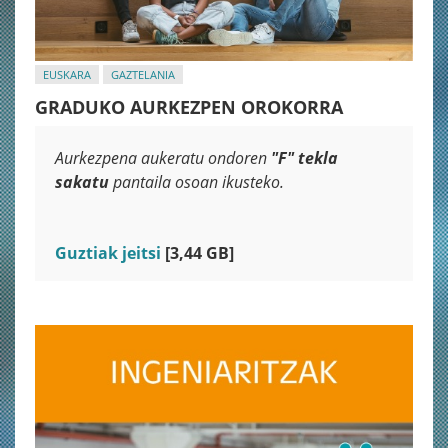
EUSKARA
GAZTELANIA
GRADUKO AURKEZPEN OROKORRA
Aurkezpena aukeratu ondoren
"F" tekla
sakatu
pantaila osoan ikusteko.
Guztiak jeitsi
[3,44 GB]