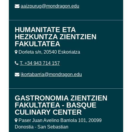
aaizpurug@mondragon.edu
HUMANITATE ETA
HEZKUNTZA ZIENTZIEN
FAKULTATEA
Dorleta s/n, 20540 Eskoriatza
T. +34 943 714 157
ikortabarria@mondragon.edu
GASTRONOMIA ZIENTZIEN
FAKULTATEA - BASQUE
CULINARY CENTER
Paser Juan Avelino Barriola 101, 20099
Donostia - San Sebastian