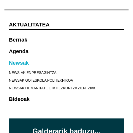
AKTUALITATEA
Berriak
Agenda
Newsak
NEWS-AK ENPRESAGINTZA
NEWSAK GOI ESKOLA POLITEKNIKOA
NEWSAK HUMANITATE ETA HEZKUNTZA ZIENTZIAK
Bideoak
Galderarik baduzu...