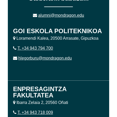
alumni@mondragon.edu
GOI ESKOLA POLITEKNIKOA
Loramendi Kalea, 20500 Arrasate, Gipuzkoa
T. +34 943 794 700
hlegorburu@mondragon.edu
ENPRESAGINTZA
FAKULTATEA
Ibarra Zelaia 2, 20560 Oñati
T. +34 943 718 009